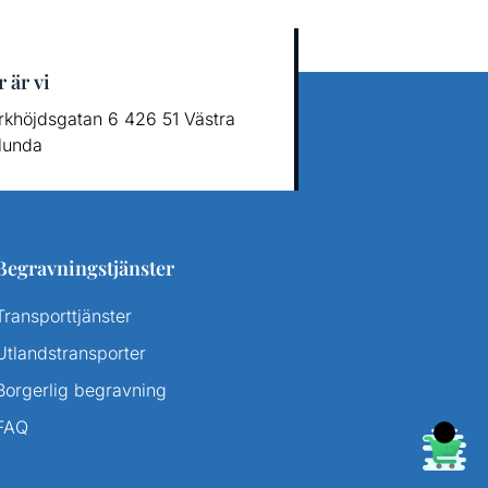
 är vi
rkhöjdsgatan 6 426 51 Västra
lunda
Begravningstjänster
Transporttjänster
Utlandstransporter
Borgerlig begravning
FAQ