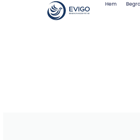
Hem
Begra