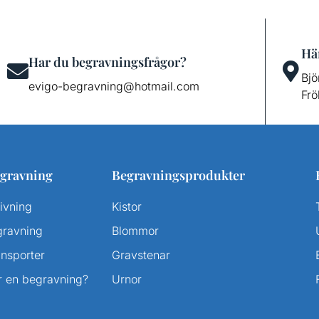
Här
Har du begravningsfrågor?
Bjö
evigo-begravning@hotmail.com
Frö
gravning
Begravningsprodukter
ivning
Kistor
gravning
Blommor
ansporter
Gravstenar
r en begravning?
Urnor