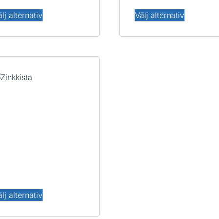
lj alternativ
Välj alternativ
inkkista
lj alternativ