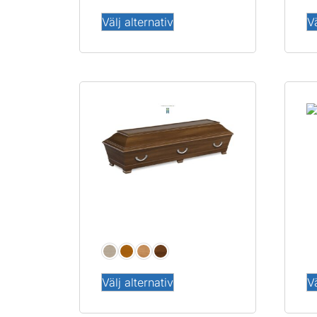
Välj alternativ
Vä
Z
Standard
Välj alternativ
Vä