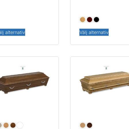
Ekö
dson Metal Grey
lj alternativ
Välj alternativ
rnament
Royal