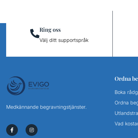
Ring oss
Välj ditt supportspråk
Ordna be
Boka rådg
Ordna be
Medkännande begravningstjänster.
Utlandstr
Vad kosta