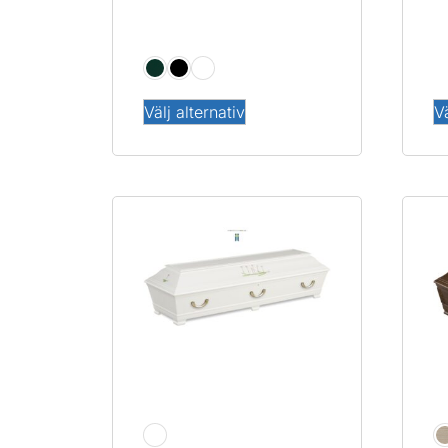
Akvarell
E
Välj alternativ
Vä
Linnea Handmålad
O