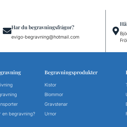
Här
Har du begravningsfrågor?
Bjö
evigo-begravning@hotmail.com
Frö
gravning
Begravningsprodukter
ivning
Kistor
gravning
Blommor
ansporter
Gravstenar
r en begravning?
Urnor