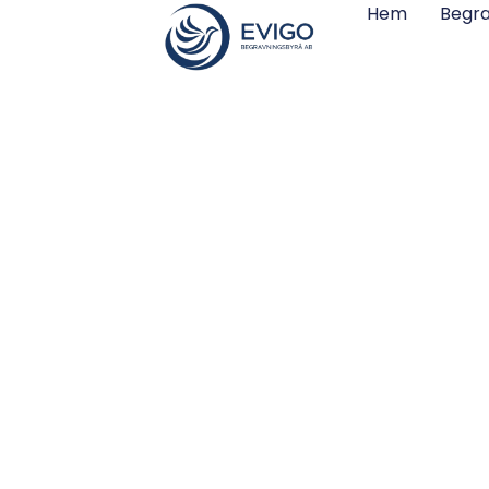
Hem
Begra