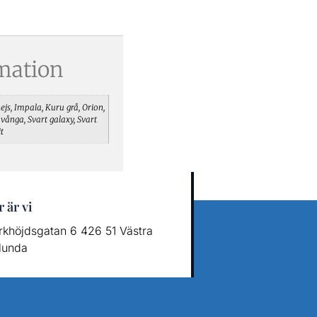
rmation
ejs, Impala, Kuru grå, Orion,
vånga, Svart galaxy, Svart
it
 är vi
rkhöjdsgatan 6 426 51 Västra
lunda