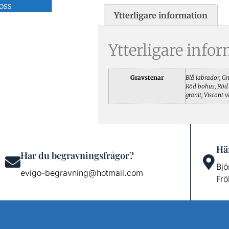
oss
Ytterligare information
Ytterligare info
Gravstenar
Blå labrador, Gn
Röd bohus, Röd 
granit, Viscont v
Här
Har du begravningsfrågor?
Bjö
evigo-begravning@hotmail.com
Frö